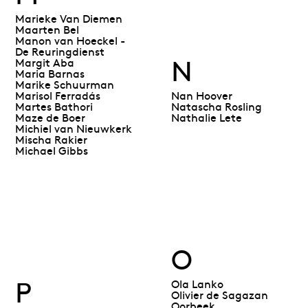
Marieke Van Diemen
Maarten Bel
Manon van Hoeckel -
De Reuringdienst
N
Margit Aba
Maria Barnas
Marike Schuurman
Marisol Ferradás
Nan Hoover
Martes Bathori
Natascha Rosling
Maze de Boer
Nathalie Lete
Michiel van Nieuwkerk
Mischa Rakier
Michael Gibbs
O
P
Ola Lanko
Olivier de Sagazan
Oorbeek