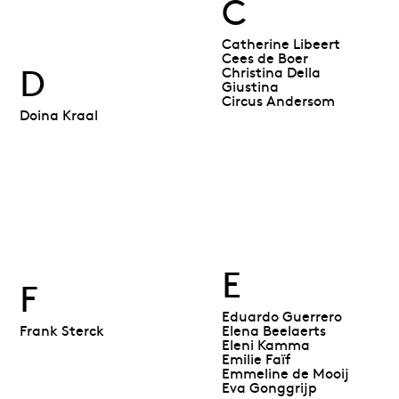
C
Catherine Libeert
Cees de Boer
D
Christina Della
Giustina
Circus Andersom
Doina Kraal
E
F
Eduardo Guerrero
Frank Sterck
Elena Beelaerts
Eleni Kamma
Emilie Faïf
Emmeline de Mooij
Eva Gonggrijp