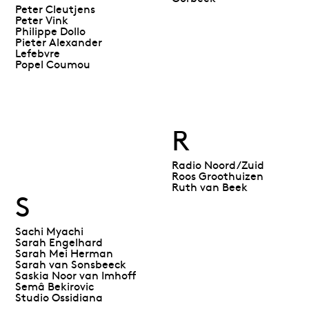
Peter Cleutjens
Peter Vink
Philippe Dollo
Pieter Alexander
Lefebvre
Popel Coumou
R
Radio Noord/Zuid
Roos Groothuizen
Ruth van Beek
S
Sachi Myachi
Sarah Engelhard
Sarah Mei Herman
Sarah van Sonsbeeck
Saskia Noor van Imhoff
Semâ Bekirovic
Studio Ossidiana